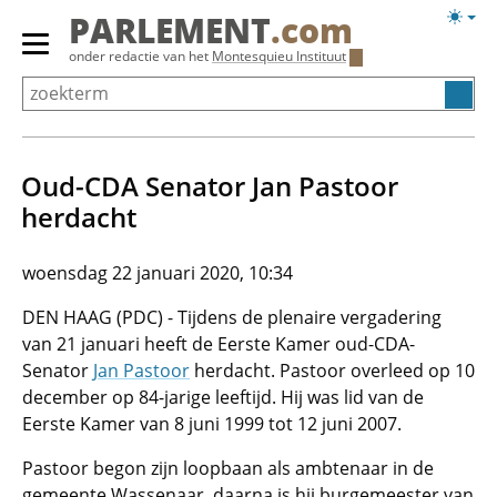
Overslaan
Licht
PARLEMENT
.com
en
weerg
Primair
onder redactie van het
Montesquieu Instituut
naar
menu
de
tonen/verbergen
inhoud
gaan
Oud-CDA Senator Jan Pastoor
herdacht
woensdag 22 januari 2020, 10:34
DEN HAAG (PDC) - Tijdens de plenaire vergadering
van 21 januari heeft de Eerste Kamer oud-CDA-
Senator
Jan Pastoor
herdacht. Pastoor overleed op 10
december op 84-jarige leeftijd. Hij was lid van de
Eerste Kamer van 8 juni 1999 tot 12 juni 2007.
Pastoor begon zijn loopbaan als ambtenaar in de
gemeente Wassenaar, daarna is hij burgemeester van