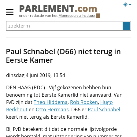
Overslaan
Licht
PARLEMENT
.com
en
weerg
Primair
onder redactie van het
Montesquieu Instituut
naar
menu
de
tonen/verbergen
inhoud
gaan
Paul Schnabel (D66) niet terug in
Eerste Kamer
dinsdag 4 juni 2019, 13:54
DEN HAAG (PDC) - Vijf gekozenen hebben hun
benoeming tot Eerste Kamerlid niet aanvaard. Van
FvD zijn dat
Theo Hiddema
,
Rob Rooken
,
Hugo
Berkhout
en
Otto Hermans
. D66'er
Paul Schnabel
keert niet terug als Eerste Kamerlid.
Bij FvD betekent dit dat de normale lijstvolgorde
wordt hersteld, met uitzondering van nummer zes