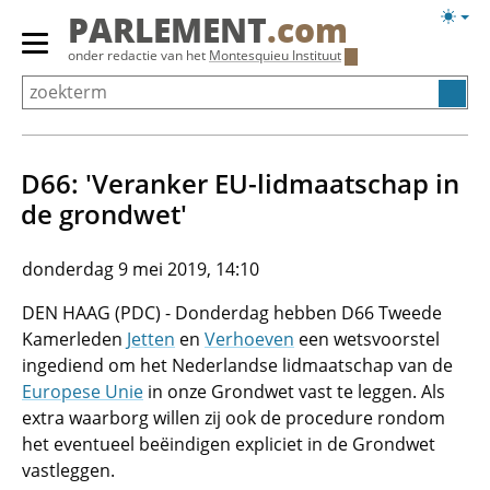
Overslaan
Licht
PARLEMENT
.com
en
weerg
Primair
onder redactie van het
Montesquieu Instituut
naar
menu
de
tonen/verbergen
inhoud
gaan
D66: 'Veranker EU-lidmaatschap in
de grondwet'
donderdag 9 mei 2019, 14:10
DEN HAAG (PDC) - Donderdag hebben D66 Tweede
Kamerleden
Jetten
en
Verhoeven
een wetsvoorstel
ingediend om het Nederlandse lidmaatschap van de
Europese Unie
in onze Grondwet vast te leggen. Als
extra waarborg willen zij ook de procedure rondom
het eventueel beëindigen expliciet in de Grondwet
vastleggen.