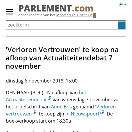
Overslaan
Licht
PARLEMENT
.com
en
weerg
Primair
onder redactie van het
Montesquieu Instituut
naar
menu
de
tonen/verbergen
inhoud
gaan
'Verloren Vertrouwen' te koop na
afloop van Actualiteitendebat 7
november
dinsdag 6 november 2018, 15:00
DEN HAAG (PDC) - Na afloop van
het
Actualiteitendebat
van woensdag 7 november zal
het proefschrift van
Anne Bos
genaamd '
Verloren
vertrouwen
' te koop zijn in
Nieuwspoort
. De
boekverkoop start om 18.30u.