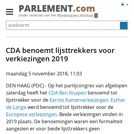
Overslaan
Licht
PARLEMENT
.com
en
weerg
Primair
onder redactie van het
Montesquieu Instituut
naar
menu
de
tonen/verbergen
inhoud
gaan
CDA benoemt lijsttrekkers voor
verkiezingen 2019
maandag 5 november 2018, 11:03
DEN HAAG (PDC) - Op het partijcongres van afgelopen
zaterdag heeft het
CDA
Ben Knapen
benoemd tot
lijsttrekker voor de
Eerste Kamerverkiezingen
.
Esther
de Lange
werd benoemd tot lijsttrekker voor de
Europese verkiezingen
. Beide verkiezingen vinden in
2019 plaats. De benoemingen waren een formaliteit
aangezien er voor beide lijsttrekkers geen