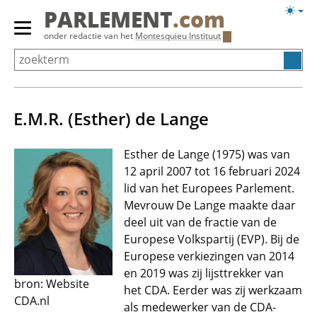
Overslaan
Licht
PARLEMENT
.com
en
weerg
Primair
onder redactie van het
Montesquieu Instituut
naar
menu
de
tonen/verbergen
inhoud
gaan
E.M.R. (Esther) de Lange
Esther de Lange (1975) was van
12 april 2007 tot 16 februari 2024
lid van het Europees Parlement.
Mevrouw De Lange maakte daar
deel uit van de fractie van de
Europese Volkspartij (EVP). Bij de
Europese verkiezingen van 2014
en 2019 was zij lijsttrekker van
bron: Website
het CDA. Eerder was zij werkzaam
CDA.nl
als medewerker van de CDA-