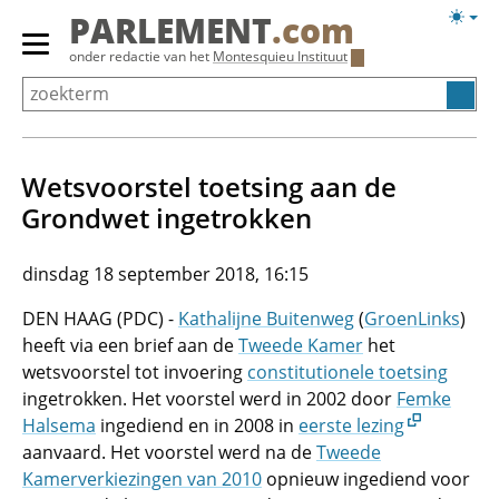
Overslaan
Licht
PARLEMENT
.com
en
weerg
Primair
onder redactie van het
Montesquieu Instituut
naar
menu
de
tonen/verbergen
inhoud
gaan
Wetsvoorstel toetsing aan de
Grondwet ingetrokken
dinsdag 18 september 2018, 16:15
DEN HAAG (PDC) -
Kathalijne Buitenweg
(
GroenLinks
)
heeft via een brief aan de
Tweede Kamer
het
wetsvoorstel tot invoering
constitutionele toetsing
ingetrokken. Het voorstel werd in 2002 door
Femke
Halsema
ingediend en in 2008 in
eerste lezing
aanvaard. Het voorstel werd na de
Tweede
Kamerverkiezingen van 2010
opnieuw ingediend voor