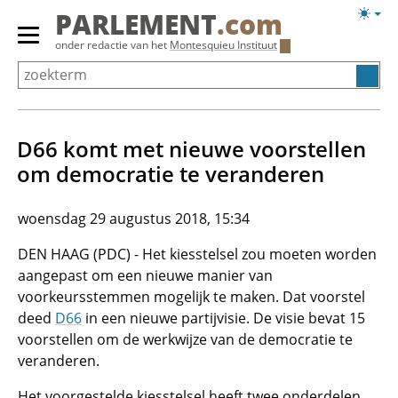
Overslaan
Licht
PARLEMENT
.com
en
weerg
Primair
onder redactie van het
Montesquieu Instituut
naar
menu
de
tonen/verbergen
inhoud
gaan
D66 komt met nieuwe voorstellen
om democratie te veranderen
woensdag 29 augustus 2018, 15:34
DEN HAAG (PDC) - Het kiesstelsel zou moeten worden
aangepast om een nieuwe manier van
voorkeursstemmen mogelijk te maken. Dat voorstel
deed
D66
in een nieuwe partijvisie. De visie bevat 15
voorstellen om de werkwijze van de democratie te
veranderen.
Het voorgestelde kiesstelsel heeft twee onderdelen.