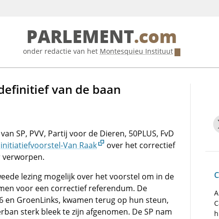
PARLEMENT
.com
onder redactie van het
Montesquieu Instituut
efinitief van de baan
n SP, PVV, Partij voor de Dieren, 50PLUS, FvD
t
initiatiefvoorstel-Van Raak
over het correctief
 verworpen.
C
eede lezing mogelijk over het voorstel om in de
men voor een correctief referendum. De
A
66 en GroenLinks, kwamen terug op hun steun,
C
rban sterk bleek te zijn afgenomen. De SP nam
h