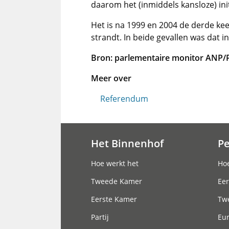
daarom het (inmiddels kansloze) init
Het is na 1999 en 2004 de derde kee
strandt. In beide gevallen was dat i
Bron: parlementaire monitor ANP
Meer over
Referendum
Het Binnenhof
P
Hoofdnavigatie
Hoe werkt het
Hoe
Tweede Kamer
Eer
Eerste Kamer
Tw
Partij
Eu