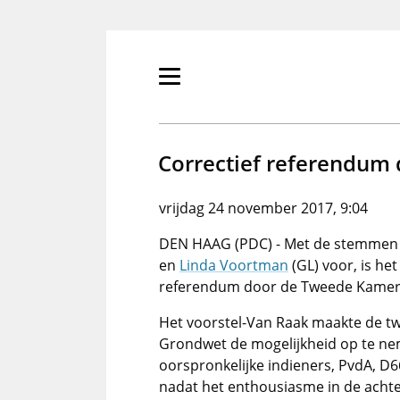
Overslaan
en
naar
de
Primair
inhoud
menu
gaan
tonen/verbergen
Correctief referendum d
vrijdag 24 november 2017, 9:04
DEN HAAG (PDC) - Met de stemmen va
en
Linda Voortman
(GL) voor, is he
referendum door de Tweede Kamer
Het voorstel-Van Raak maakte de tw
Grondwet de mogelijkheid op te ne
oorspronkelijke indieners, PvdA, D
nadat het enthousiasme in de achte