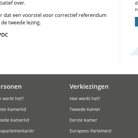
iatief over.
d
n
r dat een voorstel voor correctief referendum
n de tweede lezing.
/PDC
ersonen
Verkiezingen
 werkt het?
Hoe werkt het?
ste Kamerlid
Tweede Kamer
eede Kamerlid
Eerste Kamer
roparlementariër
Europees Parlement