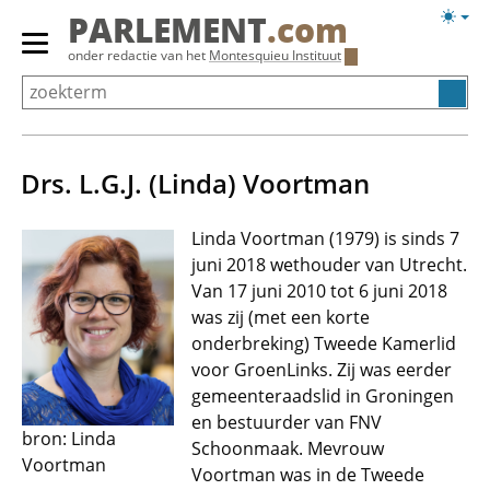
Overslaan
Licht
PARLEMENT
.com
en
weerg
Primair
onder redactie van het
Montesquieu Instituut
naar
menu
de
tonen/verbergen
inhoud
gaan
Drs. L.G.J. (Linda) Voortman
Linda Voortman (1979) is sinds 7
juni 2018 wethouder van Utrecht.
Van 17 juni 2010 tot 6 juni 2018
was zij (met een korte
onderbreking) Tweede Kamerlid
voor GroenLinks. Zij was eerder
gemeenteraadslid in Groningen
en bestuurder van FNV
bron: Linda
Schoonmaak. Mevrouw
Voortman
Voortman was in de Tweede