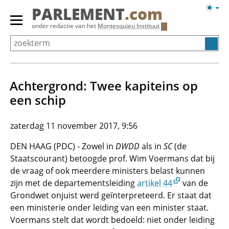
Overslaan
Licht
PARLEMENT
.com
en
weerg
Primair
onder redactie van het
Montesquieu Instituut
naar
menu
de
tonen/verbergen
inhoud
gaan
Achtergrond: Twee kapiteins op
een schip
zaterdag 11 november 2017, 9:56
DEN HAAG (PDC) - Zowel in
DWDD
als in
SC
(de
Staatscourant) betoogde prof. Wim Voermans dat bij
de vraag of ook meerdere ministers belast kunnen
zijn met de departementsleiding
artikel 44
van de
Grondwet onjuist werd geïnterpreteerd. Er staat dat
een ministerie onder leiding van een minister staat.
Voermans stelt dat wordt bedoeld: niet onder leiding