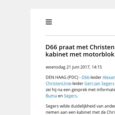
Overslaan
en
naar
de
Primair
inhoud
menu
gaan
tonen/verbergen
D66 praat met Christen
kabinet met motorblok 
woensdag 21 juni 2017, 14:15
DEN HAAG (PDC) -
D66
-leider
Alexa
ChristenUnie
-leider
Gert-Jan Segers
zei hij na een gesprek met informa
Buma
en
Segers
.
Segers wilde duidelijkheid van ande
nemen aan een kabinet met de Chri