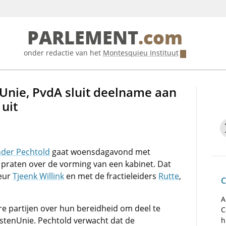
PARLEMENT
.com
onder redactie van het
Montesquieu Instituut
Unie, PvdA sluit deelname aan
uit
nder Pechtold
gaat woensdagavond met
praten over de vorming van een kabinet. Dat
teur
Tjeenk Willink
en met de fractieleiders
Rutte
,
C
A
re partijen over hun bereidheid om deel te
C
stenUnie. Pechtold verwacht dat de
h