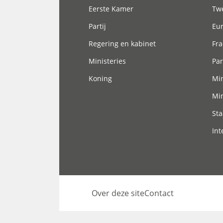
Eerste Kamer
Tw
Partij
Eu
Regering en kabinet
Fra
Ministeries
Par
Koning
Min
Min
Sta
Int
Over deze site
Contact
Footer