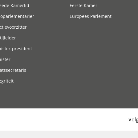
eede Kamerlid
Eerste Kamer
roparlementariër
Europees Parlement
ctievoorzitter
tijleider
ister-president
ister
atssecretaris
egriteit
Vol