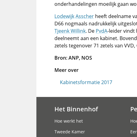
onderhandelingen moeilijk gaan wo
Lodewijk
Asscher
heeft deelname v
D66 nogmaals nadrukkelijk uitgeslote
Tjeenk Willink
. De
PvdA
-leider vindt
deelneemt aan een kabinet. Bovendi
zetels tegenover 71 zetels van VVD,
Bron: ANP, NOS
Meer over
Kabinetsformatie 2017
Het Binnenhof
P
Hoofdnavigatie
Hoe werkt het
Hoe
Tweede Kamer
Eer