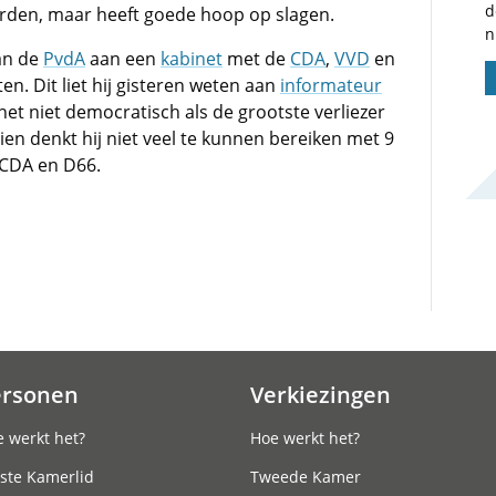
d
rden, maar heeft goede hoop op slagen.
n
an de
PvdA
aan een
kabinet
met de
CDA
,
VVD
en
n. Dit liet hij gisteren weten aan
informateur
 het niet democratisch als de grootste verliezer
en denkt hij niet veel te kunnen bereiken met 9
 CDA en D66.
ersonen
Verkiezingen
 werkt het?
Hoe werkt het?
ste Kamerlid
Tweede Kamer