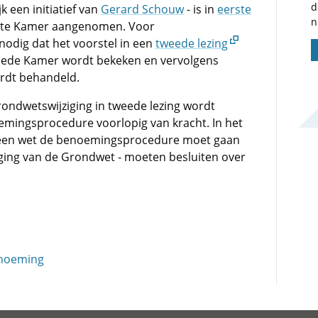
d
k een initiatief van
Gerard Schouw
- is in
eerste
n
rste Kamer aangenomen. Voor
nodig dat het voorstel in een
tweede lezing
ede Kamer wordt bekeken en vervolgens
rdt behandeld.
rondwetswijziging in tweede lezing wordt
emingsprocedure voorlopig van kracht. In het
at een wet de benoemingsprocedure moet gaan
ziging van de Grondwet - moeten besluiten over
enoeming