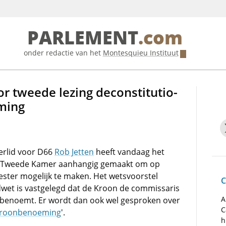
PARLEMENT
.com
onder redactie van het
Montesquieu Instituut
or tweede lezing deconstitutio­
ming
rlid voor D66
Rob Jetten
heeft vandaag het
 de Tweede Kamer aanhangig gemaakt om op
ester mogelijk te maken. Het wetsvoorstel
C
ndwet is vastgelegd dat de Kroon de commissaris
A
benoemt. Er wordt dan ook wel gesproken over
C
 kroonbenoeming
'.
h