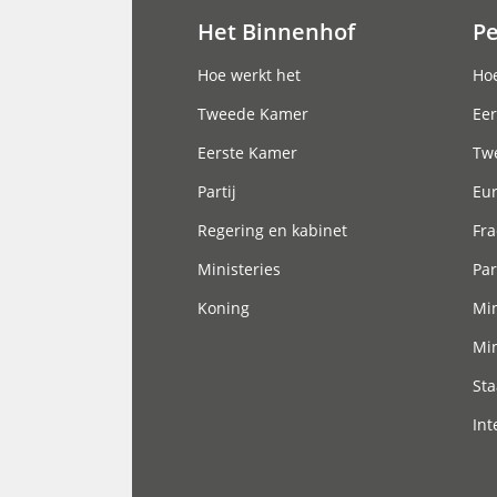
Het Binnenhof
P
Hoofdnavigatie
Hoe werkt het
Hoe
Tweede Kamer
Eer
Eerste Kamer
Tw
Partij
Eu
Regering en kabinet
Fra
Ministeries
Par
Koning
Min
Min
Sta
Int