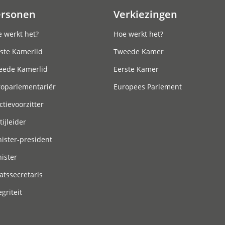
ersonen
Verkiezingen
 werkt het?
Hoe werkt het?
ste Kamerlid
Tweede Kamer
eede Kamerlid
Eerste Kamer
roparlementariër
Europees Parlement
ctievoorzitter
tijleider
ister-president
ister
atssecretaris
egriteit