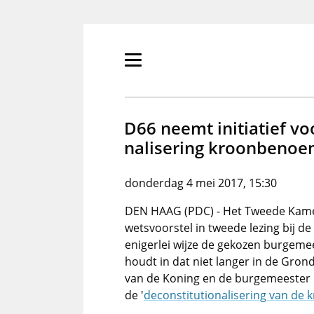
Overslaan
en
naar
de
Primair
inhoud
menu
gaan
tonen/verbergen
D66 neemt initiatief vo
nalisering kroonbenoe
donderdag 4 mei 2017, 15:30
DEN HAAG (PDC) - Het Tweede Kame
wetsvoorstel in tweede lezing bij
enigerlei wijze de gekozen burgeme
houdt in dat niet langer in de Gro
van de Koning en de burgemeester 
de '
deconstitutionalisering van de