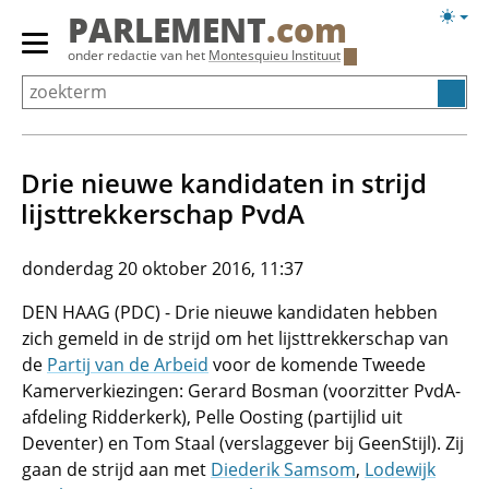
Overslaan
Licht
PARLEMENT
.com
en
weerg
Primair
onder redactie van het
Montesquieu Instituut
naar
menu
de
tonen/verbergen
inhoud
gaan
Drie nieuwe kandidaten in strijd
lijsttrekkerschap PvdA
donderdag 20 oktober 2016, 11:37
DEN HAAG (PDC) - Drie nieuwe kandidaten hebben
zich gemeld in de strijd om het lijsttrekkerschap van
de
Partij van de Arbeid
voor de komende Tweede
Kamerverkiezingen: Gerard Bosman (voorzitter PvdA-
afdeling Ridderkerk), Pelle Oosting (partijlid uit
Deventer) en Tom Staal (verslaggever bij GeenStijl). Zij
gaan de strijd aan met
Diederik Samsom
,
Lodewijk