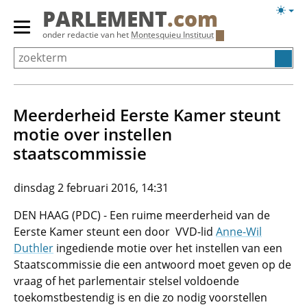
Overslaan
Licht
PARLEMENT
.com
en
weerg
Primair
onder redactie van het
Montesquieu Instituut
naar
menu
de
tonen/verbergen
inhoud
gaan
Meerderheid Eerste Kamer steunt
motie over instellen
staatscommissie
dinsdag 2 februari 2016, 14:31
DEN HAAG (PDC) - Een ruime meerderheid van de
Eerste Kamer steunt een door VVD-lid
Anne-Wil
Duthler
ingediende motie over het instellen van een
Staatscommissie die een antwoord moet geven op de
vraag of het parlementair stelsel voldoende
toekomstbestendig is en die zo nodig voorstellen