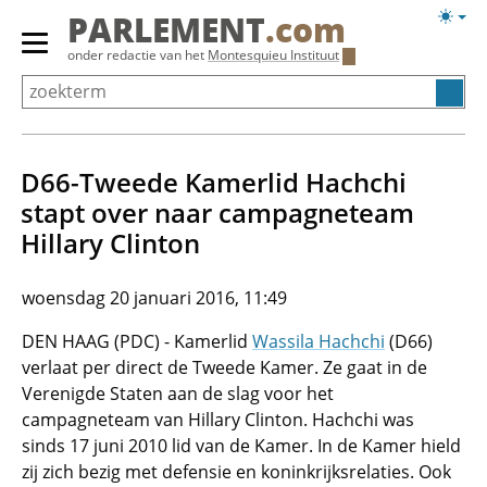
Overslaan
Licht
PARLEMENT
.com
en
weerg
Primair
onder redactie van het
Montesquieu Instituut
naar
menu
de
tonen/verbergen
inhoud
gaan
D66-Tweede Kamerlid Hachchi
stapt over naar campagneteam
Hillary Clinton
woensdag 20 januari 2016, 11:49
DEN HAAG (PDC) - Kamerlid
Wassila Hachchi
(D66)
verlaat per direct de Tweede Kamer. Ze gaat in de
Verenigde Staten aan de slag voor het
campagneteam van Hillary Clinton. Hachchi was
sinds 17 juni 2010 lid van de Kamer. In de Kamer hield
zij zich bezig met defensie en koninkrijksrelaties. Ook