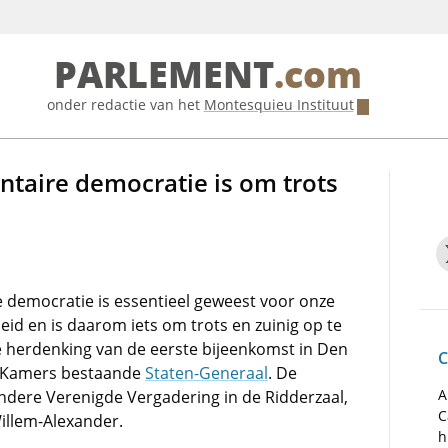
PARLEMENT
.com
onder redactie van het
Montesquieu Instituut
ntaire democratie is om trots
 democratie is essentieel geweest voor onze
heid en is daarom iets om trots en zuinig op te
e herdenking van de eerste bijeenkomst in Den
C
ee Kamers bestaande
Staten-Generaal
. De
A
ondere Verenigde Vergadering in de Ridderzaal,
C
illem-Alexander.
h