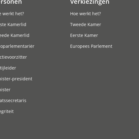
ersonen
Verkiezingen
 werkt het?
Hoe werkt het?
ste Kamerlid
Tweede Kamer
eede Kamerlid
Eerste Kamer
roparlementariër
Europees Parlement
ctievoorzitter
tijleider
ister-president
ister
atssecretaris
egriteit