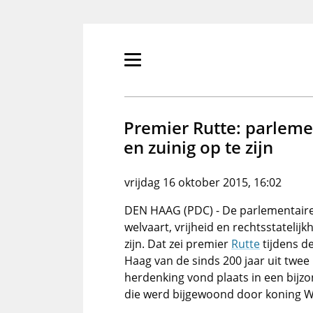
Overslaan
en
naar
de
Primair
inhoud
menu
gaan
tonen/verbergen
Premier Rutte: parleme
en zuinig op te zijn
vrijdag 16 oktober 2015, 16:02
DEN HAAG (PDC) - De parlementaire
welvaart, vrijheid en rechtsstatelijk
zijn. Dat zei premier
Rutte
tijdens d
Haag van de sinds 200 jaar uit tw
herdenking vond plaats in een bijz
die werd bijgewoond door koning W