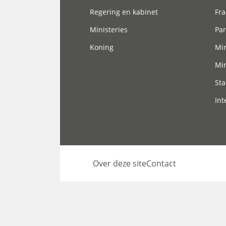
Regering en kabinet
Fra
Ministeries
Par
Koning
Min
Min
Sta
Int
Over deze site
Contact
Footer