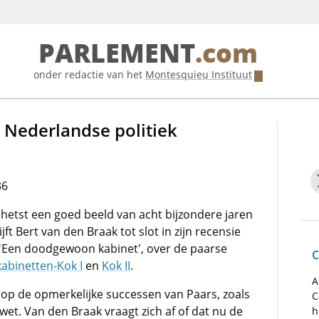
PARLEMENT
.com
onder redactie van het
Montesquieu Instituut
e Nederlandse politiek
36
chetst een goed beeld van acht bijzondere jaren
jft Bert van den Braak tot slot in zijn recensie
'Een doodgewoon kabinet', over de paarse
C
kabinetten-Kok I
en
Kok II
.
A
t op de opmerkelijke successen van Paars, zoals
C
et. Van den Braak vraagt zich af of dat nu de
h