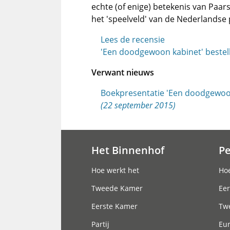
echte (of enige) betekenis van Paar
het 'speelveld' van de Nederlandse 
Lees de recensie
'Een doodgewoon kabinet' bestel
Verwant nieuws
Boekpresentatie 'Een doodgewoon
(22 september 2015)
Het Binnenhof
P
Hoofdnavigatie
Hoe werkt het
Hoe
Tweede Kamer
Eer
Eerste Kamer
Tw
Partij
Eu