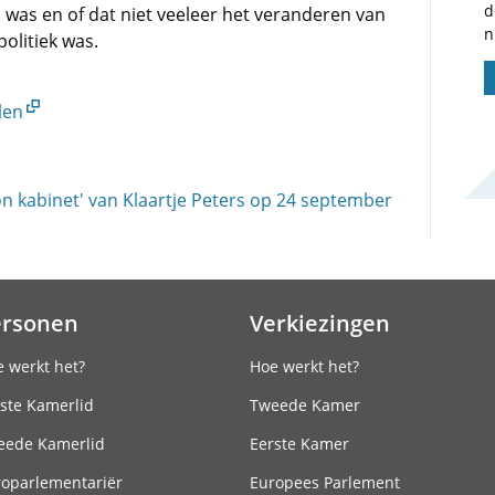
d
s was en of dat niet veeleer het veranderen van
n
politiek was.
len
 kabinet' van Klaartje Peters op 24 september
ersonen
Verkiezingen
 werkt het?
Hoe werkt het?
ste Kamerlid
Tweede Kamer
eede Kamerlid
Eerste Kamer
roparlementariër
Europees Parlement