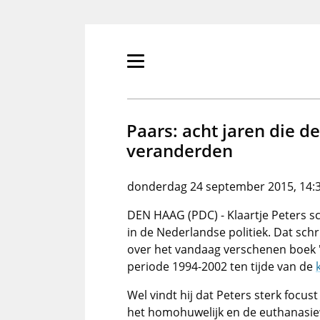
Overslaan
en
naar
de
Primair
inhoud
menu
gaan
tonen/verbergen
Paars: acht jaren die d
veranderden
donderdag 24 september 2015, 14:
DEN HAAG (PDC) - Klaartje Peters s
in de Nederlandse politiek. Dat schri
over het vandaag verschenen boek 
periode 1994-2002 ten tijde van de
Wel vindt hij dat Peters sterk focus
het homohuwelijk en de euthanasiew