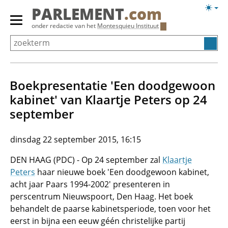
Overslaan
Licht
PARLEMENT
.com
en
weerg
Primair
onder redactie van het
Montesquieu Instituut
naar
menu
de
tonen/verbergen
inhoud
gaan
Boekpresentatie 'Een doodgewoon
kabinet' van Klaartje Peters op 24
september
dinsdag 22 september 2015, 16:15
DEN HAAG (PDC) - Op 24 september zal
Klaartje
Peters
haar nieuwe boek 'Een doodgewoon kabinet,
acht jaar Paars 1994-2002' presenteren in
perscentrum Nieuwspoort, Den Haag. Het boek
behandelt de paarse kabinetsperiode, toen voor het
eerst in bijna een eeuw géén christelijke partij