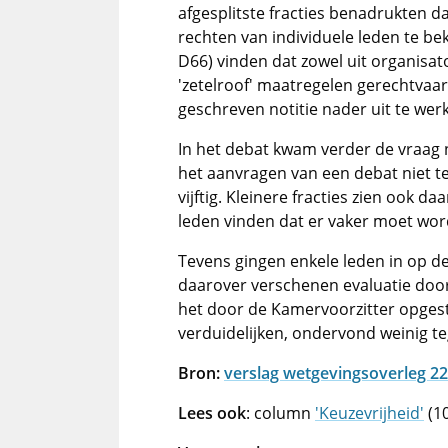
afgesplitste fracties benadrukten d
rechten van individuele leden te be
D66) vinden dat zowel uit organisat
'zetelroof' maatregelen gerechtvaar
geschreven notitie nader uit te wer
In het debat kwam verder de vraag 
het aanvragen van een debat niet te
vijftig. Kleinere fracties zien ook 
leden vinden dat er vaker moet wo
Tevens gingen enkele leden in op d
daarover verschenen evaluatie doo
het door de Kamervoorzitter opgest
verduidelijken, ondervond weinig t
Bron:
verslag wetgevingsoverleg 22
Lees ook
: column
'Keuzevrijheid'
(10