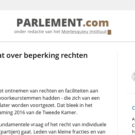
PARLEMENT
.com
onder redactie van het
Montesquieu Instituut
t over beperking rechten
t ontnemen van rechten en faciliteiten aan
g voorkeurstemmen hadden - die zich van een
later worden voortgezet. Dat bleek in het
C
Raming 2016 van de Tweede Kamer.
A
 fundamentele vraag of het recht van individuele
C
artijen) gaat. Leden van kleine fracties en van
h