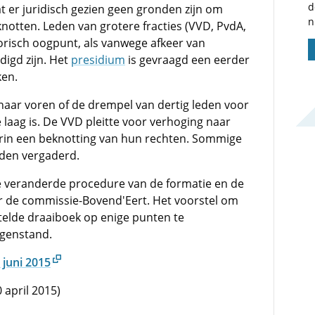
d
at er juridisch gezien geen gronden zijn om
n
knotten. Leden van grotere fracties (VVD, PvdA,
orisch oogpunt, als vanwege afkeer van
digd zijn. Het
presidium
is gevraagd een eerder
ken.
naar voren of de drempel van dertig leden voor
 laag is. De VVD pleitte voor verhoging naar
daarin een beknotting van hun rechten. Sommige
rden vergaderd.
e veranderde procedure van de formatie en de
r de commissie-Bovend'Eert. Het voorstel om
elde draaiboek op enige punten te
egenstand.
 juni 2015
 april 2015)