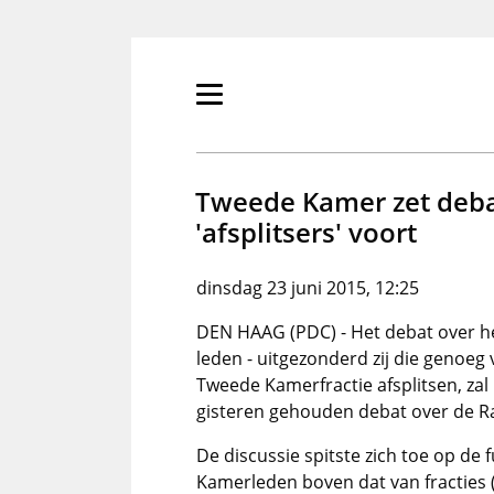
Overslaan
en
naar
de
Primair
inhoud
menu
gaan
tonen/verbergen
Tweede Kamer zet deba
'afsplitsers' voort
dinsdag 23 juni 2015, 12:25
DEN HAAG (PDC) - Het debat over he
leden - uitgezonderd zij die genoe
Tweede Kamerfractie afsplitsen, zal 
gisteren gehouden debat over de 
De discussie spitste zich toe op de
Kamerleden boven dat van fracties (p