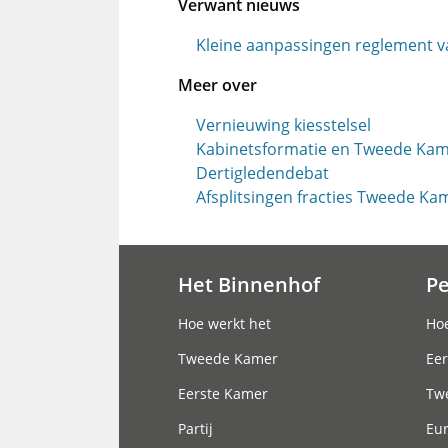
Verwant nieuws
Kleine aanpassingen reglement v
Meer over
Vernieuwing kiesstelsel
Kabinetsformatie en Tweede Ka
Dertigledendebat
Afsplitsingen fracties Tweede Ka
Het Binnenhof
P
Hoofdnavigatie
Hoe werkt het
Hoe
Tweede Kamer
Eer
Eerste Kamer
Tw
Partij
Eu