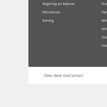
Regering en kabinet
Fra
Ministeries
Par
Koning
Min
Min
Sta
Int
Over deze site
Contact
Footer