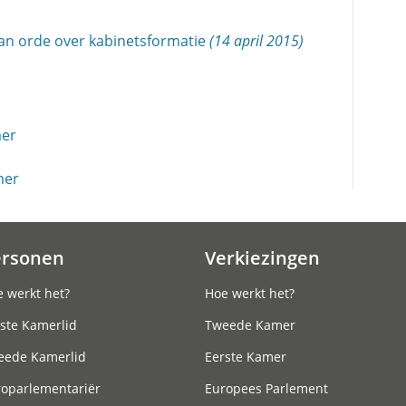
an orde over kabinetsformatie
(14 april 2015)
mer
mer
ersonen
Verkiezingen
 werkt het?
Hoe werkt het?
ste Kamerlid
Tweede Kamer
eede Kamerlid
Eerste Kamer
roparlementariër
Europees Parlement