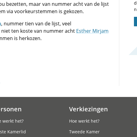
d
zou bezetten, maar van nummer acht van de lijst
n
em via voorkeurstemmen is gekozen.
a
, nummer tien van de lijst, veel
 niet ten koste van nummer acht
Esther Mirjam
emmen is herkozen.
5
ersonen
Verkiezingen
 werkt het?
Hoe werkt het?
ste Kamerlid
Tweede Kamer