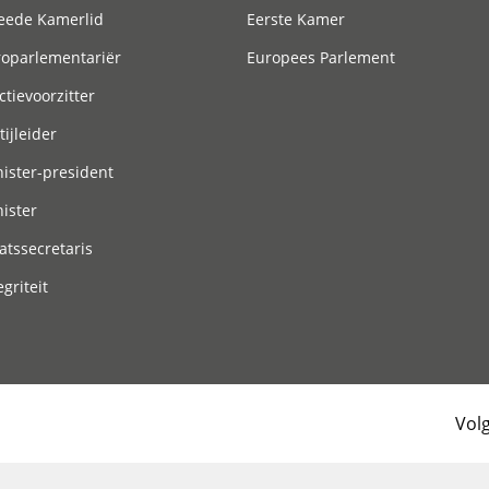
eede Kamerlid
Eerste Kamer
roparlementariër
Europees Parlement
ctievoorzitter
tijleider
ister-president
ister
atssecretaris
egriteit
Vol