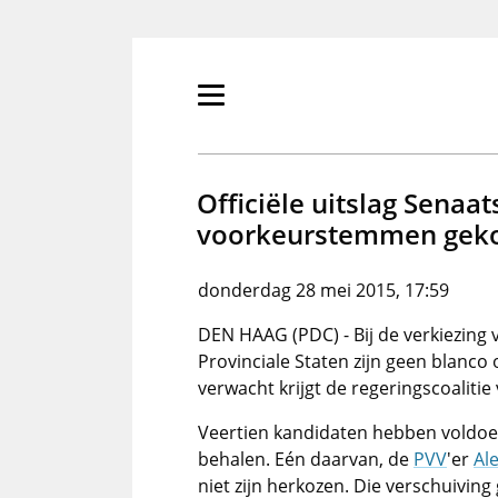
Overslaan
en
naar
de
Primair
inhoud
menu
gaan
tonen/verbergen
Officiële uitslag Senaa
voorkeurstemmen gek
donderdag 28 mei 2015, 17:59
DEN HAAG (PDC) - Bij de verkiezing
Provinciale Staten zijn geen blanco
verwacht krijgt de regeringscoalitie
Veertien kandidaten hebben voldoe
behalen. Eén daarvan, de
PVV
'er
Al
niet zijn herkozen. Die verschuiving