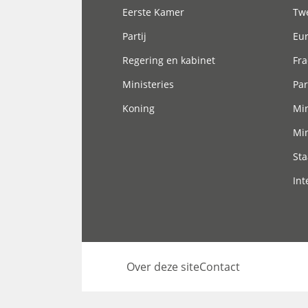
Eerste Kamer
Tw
Partij
Eu
Regering en kabinet
Fra
Ministeries
Par
Koning
Min
Min
Sta
Int
Over deze site
Contact
Footer