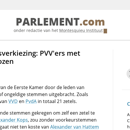
PARLEMENT
.com
onder redactie van het
Montesquieu Instituut
tsverkiezing: PVV'ers met
ozen
 van de Eerste Kamer door de leden van
 of ongeldige stemmen uitgebracht. Zoals
 van
VVD
en
PvdA
in totaal 21 zetels.
C
nde stemmen gekregen om zelf een zetel te
A
exander Kops
, zou zonder voorkeurstemmen
C
 gaat niet ten koste van
Alexander van Hattem
h