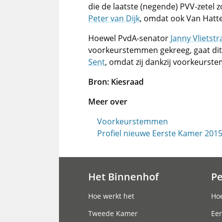
die de laatste (negende) PVV-zetel 
Peter van Dijk
, omdat ook Van Hatt
Hoewel PvdA-senator
Janny Vlietstr
voorkeurstemmen gekreeg, gaat dit
Sent
, omdat zij dankzij voorkeurst
Bron: Kiesraad
Meer over
Voorkeurstemmen
Profiel nieuwe Eerste Kamer 201
Het Binnenhof
P
Hoofdnavigatie
Hoe werkt het
Hoe
Tweede Kamer
Eer