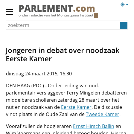
Overslaan
Licht
PARLEMENT
.com
en
weerg
Primair
onder redactie van het
Montesquieu Instituut
naar
menu
de
tonen/verbergen
inhoud
gaan
Jongeren in debat over noodzaak
Eerste Kamer
dinsdag 24 maart 2015, 16:30
DEN HAAG (PDC) - Onder leiding van oud-
parlementair verslaggever Ferry Mingelen debatteren
middelbare scholieren zaterdag 28 maart over het
nut en noodzaak van de
Eerste Kamer
. De discussie
vindt plaats in de Oude Zaal van de
Tweede Kamer
.
Vooraf zullen de hoogleraren
Ernst Hirsch Ballin
en
Wim Voermans een inleidend betoog houden. Hierna