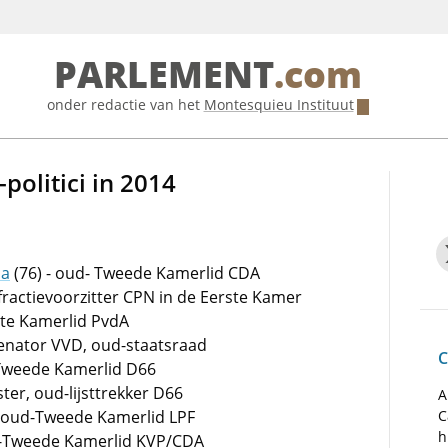
PARLEMENT
.com
onder redactie van het
Montesquieu Instituut
politici in 2014
ma
(76) - oud- Tweede Kamerlid CDA
 fractievoorzitter CPN in de Eerste Kamer
ste Kamerlid PvdA
senator VVD, oud-staatsraad
C
-Tweede Kamerlid D66
ster, oud-lijsttrekker D66
A
- oud-Tweede Kamerlid LPF
C
h
d-Tweede Kamerlid KVP/CDA