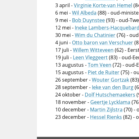
3 april -
Virginie Korte-van Hemel
(8
6 mei -
Wil Albeda
(88) - oud-minist
9 mei -
Bob Duynstee
(93) - oud-Twe
12 mei -
Ineke Lambers-Hacquebar
30 mei -
Wim du Chatinier
(76) - oud
4 juni -
Otto baron van Verschuer
(8
17 juli -
Willem Witteveen
(62) - Eer
19 juli -
Leen Vleggeert
(83) - oud-E
13 augustus -
Tom Veen
(72) - oud-
15 augustus -
Piet de Ruiter
(75) - 
26 september -
Wouter Gortzak
(83
28 september -
Ieke van den Burg
(6
24 oktober -
Dolf Hutschemaekers
(
18 november -
Geertje Lycklama
(76
10 december -
Martin Zijlstra
(70) -
23 december -
Hessel Rienks
(82) -