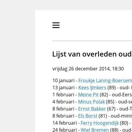
Overslaan
en
naar
de
Primair
inhoud
menu
gaan
tonen/verbergen
Lijst van overleden oud-
vrijdag 26 december 2014, 18:30
10 januari -
Froukje Laning-Boerse
13 januari -
Kees IJmkers
(89) - oud-
1 februari -
Meine Pit
(82) - oud-Eer
4 februari -
Minus Polak
(85) - oud-
8 februari -
Ernst Bakker
(67) - oud
8 februari -
Els Borst
(81) - oud-mini
14 februari -
Ferry Hoogendijk
(80) 
24 februari -
Wiel Bremen
(88) - ou