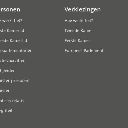
ersonen
Verkiezingen
 werkt het?
Hoe werkt het?
ste Kamerlid
Tweede Kamer
eede Kamerlid
Eerste Kamer
roparlementariër
Europees Parlement
ctievoorzitter
tijleider
ister-president
ister
atssecretaris
egriteit