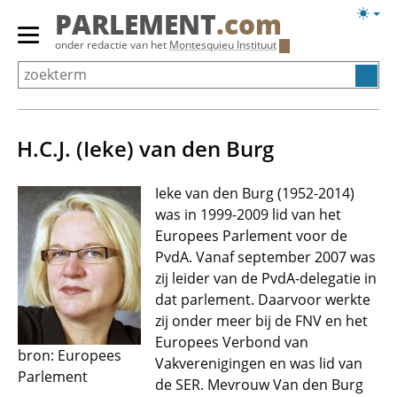
Overslaan
Licht
PARLEMENT
.com
en
weerg
Primair
onder redactie van het
Montesquieu Instituut
naar
menu
de
tonen/verbergen
inhoud
gaan
H.C.J. (Ieke) van den Burg
Ieke van den Burg (1952-2014)
was in 1999-2009 lid van het
Europees Parlement voor de
PvdA. Vanaf september 2007 was
zij leider van de PvdA-delegatie in
dat parlement. Daarvoor werkte
zij onder meer bij de FNV en het
Europees Verbond van
bron: Europees
Vakverenigingen en was lid van
Parlement
de SER. Mevrouw Van den Burg