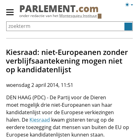
Overslaan
Licht
PARLEMENT
.com
en
weerg
Primair
onder redactie van het
Montesquieu Instituut
naar
menu
de
tonen/verbergen
inhoud
gaan
Kiesraad: niet-Europeanen zonder
verblijfsaantekening mogen niet
op kandidatenlijst
woensdag 2 april 2014, 11:51
DEN HAAG (PDC) - De Partij voor de Dieren
moet mogelijk drie niet-Europeanen van haar
kandidatenlijst voor de Europese verkiezingen
halen. De
Kiesraad
kwam gisteren terug op de
eerdere toezegging dat mensen van buiten de EU op
Europese kandidatenlijsten kunnen staan.