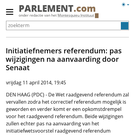
Overslaan
Licht
PARLEMENT
.com
en
weerg
Primair
onder redactie van het
Montesquieu Instituut
naar
menu
de
tonen/verbergen
inhoud
gaan
Initiatiefnemers referendum: pas
wijzigingen na aanvaarding door
Senaat
vrijdag 11 april 2014, 19:45
DEN HAAG (PDC) - De Wet raadgevend referendum zal
vervallen zodra het correctief referendum mogelijk is
geworden en verder komt er een opkomstdrempel
voor het raadgevend referendum. Beide wijzigingen
zullen echter pas na aanvaarding van het
initiatiefwetsvoorstel raadgevend referendum