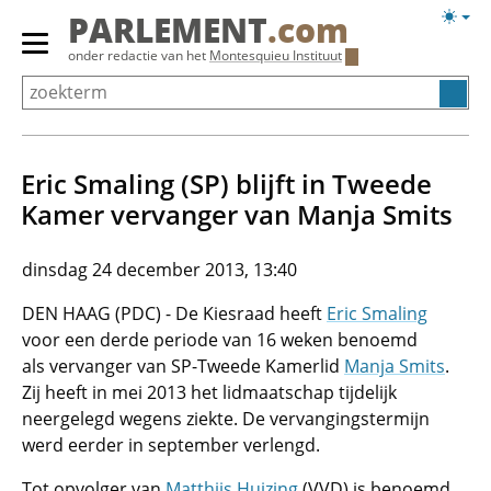
Overslaan
Licht
PARLEMENT
.com
en
weerg
Primair
onder redactie van het
Montesquieu Instituut
naar
menu
de
tonen/verbergen
inhoud
gaan
Eric Smaling (SP) blijft in Tweede
Kamer vervanger van Manja Smits
dinsdag 24 december 2013, 13:40
DEN HAAG (PDC) - De Kiesraad heeft
Eric Smaling
voor een derde periode van 16 weken benoemd
als vervanger van SP-Tweede Kamerlid
Manja Smits
.
Zij heeft in mei 2013 het lidmaatschap tijdelijk
neergelegd wegens ziekte. De vervangingstermijn
werd eerder in september verlengd.
Tot opvolger van
Matthijs Huizing
(VVD) is benoemd