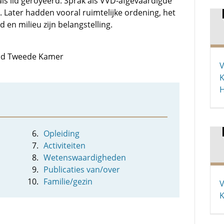
als lid geroyeerd. Sprak als VVD-afgevaardigde
jn. Later hadden vooral ruimtelijke ordening, het
 en milieu zijn belangstelling.
 lid Tweede Kamer
V
K
Opleiding
Activiteiten
Wetenswaardigheden
Publicaties van/over
Familie/gezin
V