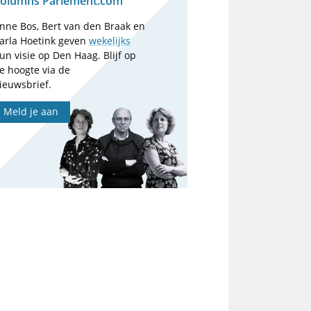
olumns Parlement.com
nne Bos, Bert van den Braak en
arla Hoetink geven
wekelijks
un visie op Den Haag. Blijf op
e hoogte via de
ieuwsbrief.
Meld je aan