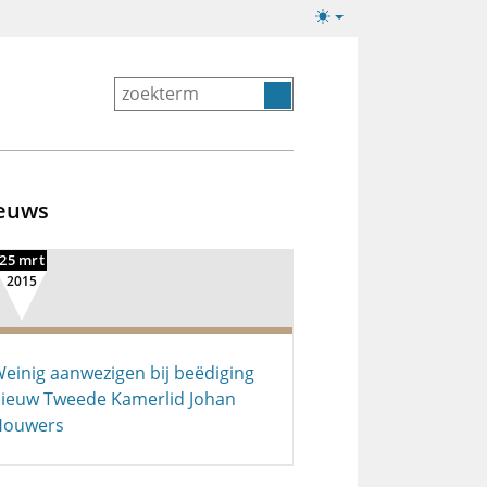
Lichte/donkere
weergave
euws
25 mrt
2015
einig aanwezigen bij beëdiging
ieuw Tweede Kamerlid Johan
Houwers