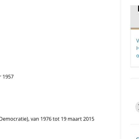
V
H
o
r 1957
 Democratie), van 1976 tot 19 maart 2015