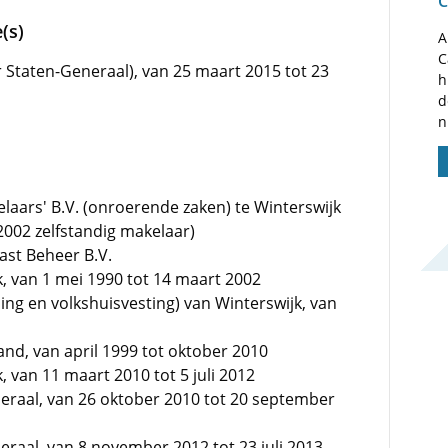
C
(s)
A
C
Staten-Generaal), van 25 maart 2015 tot 23
h
d
n
aars' B.V. (onroerende zaken) te Winterswijk
2002 zelfstandig makelaar)
st Beheer B.V.
, van 1 mei 1990 tot 14 maart 2002
ing en volkshuisvesting) van Winterswijk, van
land, van april 1999 tot oktober 2010
 van 11 maart 2010 tot 5 juli 2012
eraal, van 26 oktober 2010 tot 20 september
raal, van 8 november 2012 tot 23 juli 2013