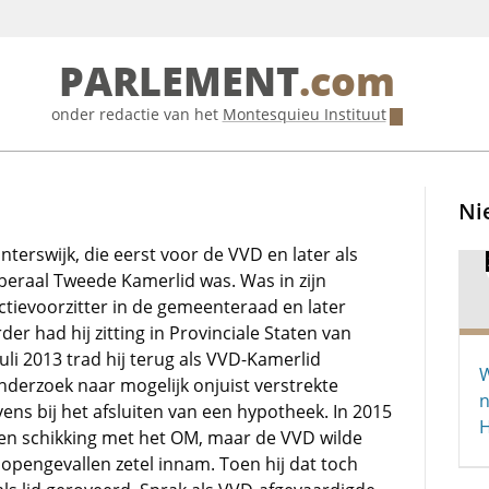
PARLEMENT
.com
onder redactie van het
Montesquieu Instituut
Ni
nterswijk, die eerst voor de VVD en later als
iberaal Tweede Kamerlid was. Was in zijn
ctievoorzitter in de gemeenteraad en later
er had hij zitting in Provinciale Staten van
juli 2013 trad hij terug als VVD-Kamerlid
W
derzoek naar mogelijk onjuist verstrekte
n
ns bij het afsluiten van een hypotheek. In 2015
en schikking met het OM, maar de VVD wilde
n opengevallen zetel innam. Toen hij dat toch