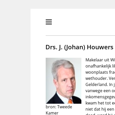
Overslaan
en
naar
de
Primair
inhoud
menu
gaan
tonen/verbergen
Drs. J. (Johan) Houwers
Makelaar uit Wi
onafhankelijk l
woonplaats fra
wethouder. Verd
Gelderland. In 
vanwege een on
inkomensgegeve
kwam het tot e
bron: Tweede
niet dat hij ee
Kamer