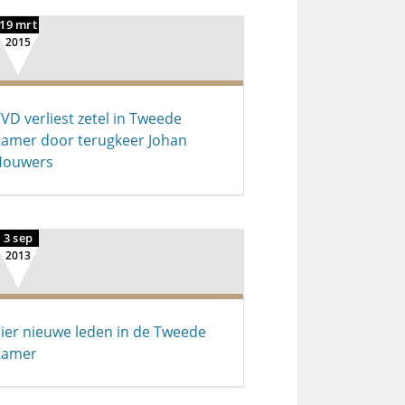
19 mrt
2015
VD verliest zetel in Tweede
amer door terugkeer Johan
Houwers
3 sep
2013
ier nieuwe leden in de Tweede
Kamer