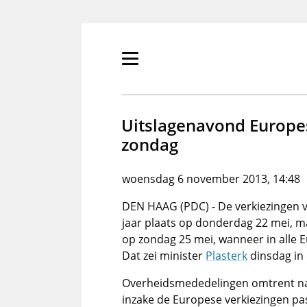
Overslaan
en
naar
de
Primair
inhoud
menu
gaan
tonen/verbergen
Uitslagenavond Europe
zondag
woensdag 6 november 2013, 14:48
DEN HAAG (PDC) - De verkiezingen 
jaar plaats op donderdag 22 mei, 
op zondag 25 mei, wanneer in alle 
Dat zei minister
Plasterk
dinsdag in
Overheidsmededelingen omtrent nat
inzake de Europese verkiezingen p