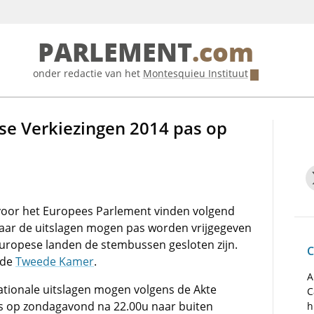
PARLEMENT
.com
onder redactie van het
Montesquieu Instituut
se Verkiezingen 2014 pas op
voor het Europees Parlement vinden volgend
maar de uitslagen mogen pas worden vrijgegeven
Europese landen de stembussen gesloten zijn.
C
 de
Tweede Kamer
.
A
ionale uitslagen mogen volgens de Akte
C
as op zondagavond na 22.00u naar buiten
h