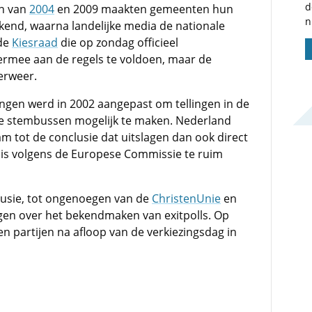
d
en van
2004
en 2009 maakten gemeenten hun
n
end, waarna landelijke media de nationale
 de
Kiesraad
die op zondag officieel
rmee aan de regels te voldoen, maar de
erweer.
ingen werd in 2002 aangepast om tellingen in de
 de stembussen mogelijk te maken. Nederland
m tot de conclusie dat uitslagen dan ook direct
is volgens de Europese Commissie te ruim
nclusie, tot ongenoegen van de
ChristenUnie
en
ngen over het bekendmaken van exitpolls. Op
n partijen na afloop van de verkiezingsdag in