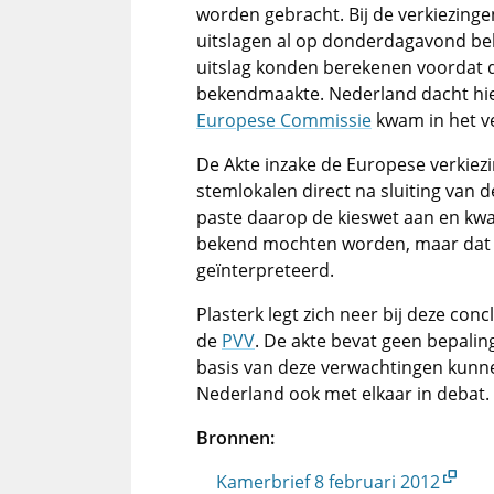
worden gebracht. Bij de verkiezing
uitslagen al op donderdagavond bek
uitslag konden berekenen voordat
bekendmaakte. Nederland dacht hie
Europese Commissie
kwam in het v
De Akte inzake de Europese verkiez
stemlokalen direct na sluiting van
paste daarop de kieswet aan en kwa
bekend mochten worden, maar dat 
geïnterpreteerd.
Plasterk legt zich neer bij deze co
de
PVV
. De akte bevat geen bepali
basis van deze verwachtingen kunne
Nederland ook met elkaar in debat.
Bronnen:
Kamerbrief 8 februari 2012