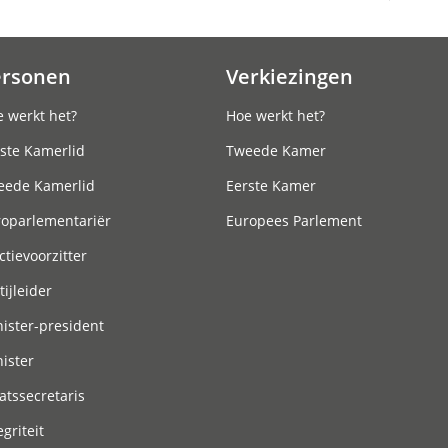
ersonen
Verkiezingen
 werkt het?
Hoe werkt het?
ste Kamerlid
Tweede Kamer
eede Kamerlid
Eerste Kamer
roparlementariër
Europees Parlement
ctievoorzitter
tijleider
ister-president
ister
atssecretaris
egriteit