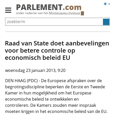
Overslaan
Licht
PARLEMENT
.com
en
weerg
Primair
onder redactie van het
Montesquieu Instituut
naar
menu
de
tonen/verbergen
inhoud
gaan
Raad van State doet aanbevelingen
voor betere controle op
economisch beleid EU
woensdag 23 januari 2013, 9:20
DEN HAAG (PDC) - De Europese afspraken over de
begrotingsdiscipline beperken de Eerste en Tweede
Kamer in hun mogelijkheid om het Europese
economische beleid te ontwikkelen en
controleren. De Kamers zouden meer inspraak
moeten krijgen in het economische beleid van de EU.