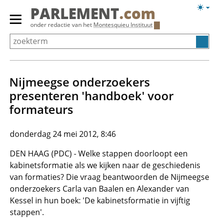
Overslaan
Licht
PARLEMENT
.com
en
weerg
Primair
onder redactie van het
Montesquieu Instituut
naar
menu
de
tonen/verbergen
inhoud
gaan
Nijmeegse onderzoekers
presenteren 'handboek' voor
formateurs
donderdag 24 mei 2012, 8:46
DEN HAAG (PDC) - Welke stappen doorloopt een
kabinetsformatie als we kijken naar de geschiedenis
van formaties? Die vraag beantwoorden de Nijmeegse
onderzoekers Carla van Baalen en Alexander van
Kessel in hun boek: 'De kabinetsformatie in vijftig
stappen'.