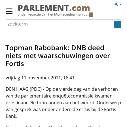
Overslaan
Licht
PARLEMENT
.com
en
weerg
Primair
onder redactie van het
Montesquieu Instituut
naar
menu
de
tonen/verbergen
inhoud
gaan
Topman Rabobank: DNB deed
niets met waarschuwingen over
Fortis
vrijdag 11 november 2011, 16:41
DEN HAAG (PDC) - Op de vierde dag van de verhoren
van de parlementaire enquêtecommissie kwamen
drie financiële topmannen aan het woord. Onderwerp
van gesprek was onder andere de crisis bij de Fortis
Bank.