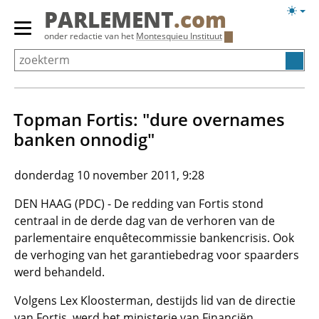
Overslaan
Licht
PARLEMENT
.com
en
weerg
Primair
onder redactie van het
Montesquieu Instituut
naar
menu
de
tonen/verbergen
inhoud
gaan
Topman Fortis: "dure overnames
banken onnodig"
donderdag 10 november 2011, 9:28
DEN HAAG (PDC) - De redding van Fortis stond
centraal in de derde dag van de verhoren van de
parlementaire enquêtecommissie bankencrisis. Ook
de verhoging van het garantiebedrag voor spaarders
werd behandeld.
Volgens Lex Kloosterman, destijds lid van de directie
van Fortis, werd het ministerie van Financiën