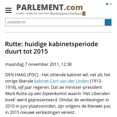
Overslaan
Licht
PARLEMENT
.com
en
weerg
Primair
onder redactie van het
Montesquieu Instituut
naar
menu
de
tonen/verbergen
inhoud
gaan
Rutte: huidige kabinetsperiode
duurt tot 2015
maandag 7 november 2011, 12:38
DEN HAAG (PDC) - Het zittende kabinet wil, net als het
vorige liberale
kabinet-Cort van der Linden
(1913-
1918), vijf jaar regeren. Dat zei minister-president
Mark Rutte op een bijeenkomst waarin 'Het Liberalen
boek' werd gepresenteerd. Omdat de verkiezingen in
2010 in juni plaatsvonden, zijn volgens de Kieswet pas
in 2015 nieuwe verkiezingen vereist.