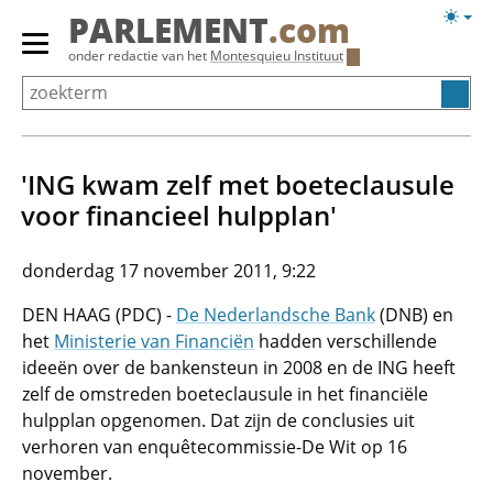
Overslaan
Licht
PARLEMENT
.com
en
weerg
Primair
onder redactie van het
Montesquieu Instituut
naar
menu
de
tonen/verbergen
inhoud
gaan
'ING kwam zelf met boeteclausule
voor financieel hulpplan'
donderdag 17 november 2011, 9:22
DEN HAAG (PDC) -
De Nederlandsche Bank
(DNB) en
het
Ministerie van Financiën
hadden verschillende
ideeën over de bankensteun in 2008 en de ING heeft
zelf de omstreden boeteclausule in het financiële
hulpplan opgenomen. Dat zijn de conclusies uit
verhoren van enquêtecommissie-De Wit op 16
november.