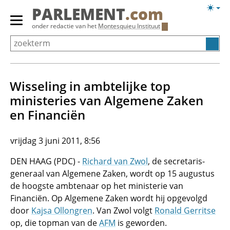
Overslaan
Licht
PARLEMENT
.com
en
weerg
Primair
onder redactie van het
Montesquieu Instituut
naar
menu
de
tonen/verbergen
inhoud
gaan
Wisseling in ambtelijke top
ministeries van Algemene Zaken
en Financiën
vrijdag 3 juni 2011, 8:56
DEN HAAG (PDC) -
Richard van Zwol
, de secretaris-
generaal van Algemene Zaken, wordt op 15 augustus
de hoogste ambtenaar op het ministerie van
Financiën. Op Algemene Zaken wordt hij opgevolgd
door
Kajsa Ollongren
. Van Zwol volgt
Ronald Gerritse
op, die topman van de
AFM
is geworden.