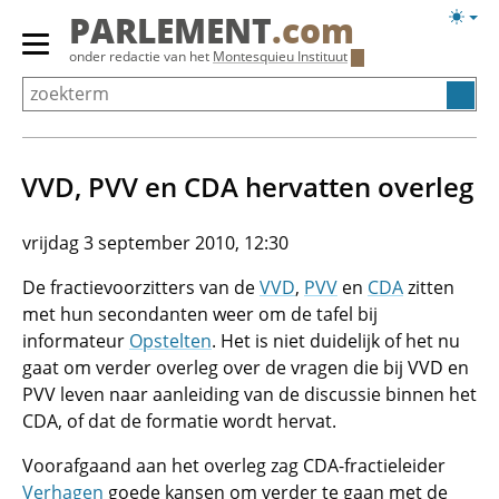
Overslaan
Licht
PARLEMENT
.com
en
weerg
Primair
onder redactie van het
Montesquieu Instituut
naar
menu
de
tonen/verbergen
inhoud
gaan
VVD, PVV en CDA hervatten overleg
vrijdag 3 september 2010, 12:30
De fractievoorzitters van de
VVD
,
PVV
en
CDA
zitten
met hun secondanten weer om de tafel bij
informateur
Opstelten
. Het is niet duidelijk of het nu
gaat om verder overleg over de vragen die bij VVD en
PVV leven naar aanleiding van de discussie binnen het
CDA, of dat de formatie wordt hervat.
Voorafgaand aan het overleg zag CDA-fractieleider
Verhagen
goede kansen om verder te gaan met de