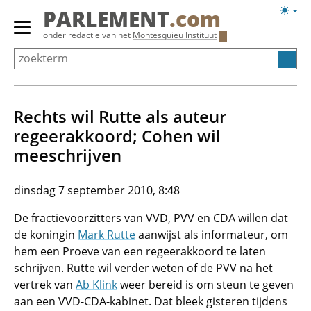
Overslaan
Licht
PARLEMENT
.com
en
weerg
Primair
onder redactie van het
Montesquieu Instituut
naar
menu
de
tonen/verbergen
inhoud
gaan
Rechts wil Rutte als auteur
regeerakkoord; Cohen wil
meeschrijven
dinsdag 7 september 2010, 8:48
De fractievoorzitters van VVD, PVV en CDA willen dat
de koningin
Mark Rutte
aanwijst als informateur, om
hem een Proeve van een regeerakkoord te laten
schrijven. Rutte wil verder weten of de PVV na het
vertrek van
Ab Klink
weer bereid is om steun te geven
aan een VVD-CDA-kabinet. Dat bleek gisteren tijdens