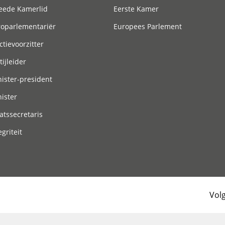
eede Kamerlid
Eerste Kamer
roparlementariër
Europees Parlement
ctievoorzitter
tijleider
ister-president
ister
atssecretaris
egriteit
Vol