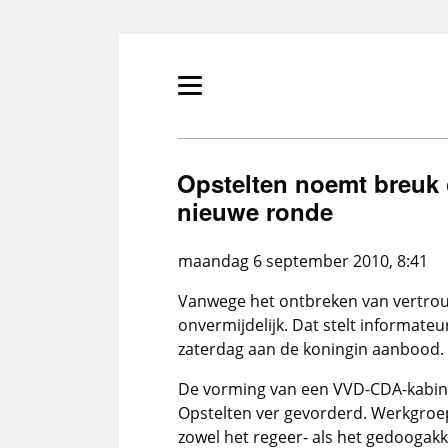
Overslaan
en
naar
de
Primair
inhoud
menu
gaan
tonen/verbergen
Opstelten noemt breuk 
nieuwe ronde
maandag 6 september 2010, 8:41
Vanwege het ontbreken van vertro
onvermijdelijk. Dat stelt informate
zaterdag aan de koningin aanbood.
De vorming van een VVD-CDA-kabin
Opstelten ver gevorderd. Werkgroe
zowel het regeer- als het gedoogak