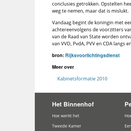
conclusies getrokken. Opstelten h
weg te nemen, maar dat is mislukt.
Vandaag begint de koningin met een
achtereenvolgens de voorzitters va
van de Raad van State worden ontv
van VVD, PvdA, PVV en CDA langs en
bron:
Rijksvoorlichtingsdienst
Meer over
Kabinetsformatie 2010
Het Binnenhof
P
Hoofdnavigatie
Hoe werkt het
Hoe
Tweede Kamer
Eer