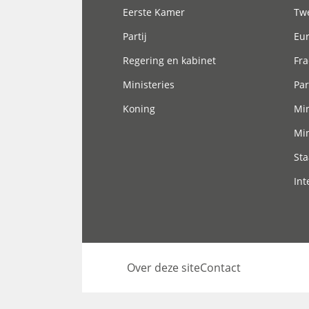
Eerste Kamer
Tw
Partij
Eu
Regering en kabinet
Fra
Ministeries
Par
Koning
Min
Min
Sta
Int
Over deze site
Contact
Footer