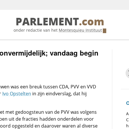
PARLEMENT
.com
onder redactie van het
Montesquieu Instituut
onvermijdelijk; vandaag begin
uwen was een breuk tussen CDA, PVV en VVD
ur
Ivo Opstelten
in zijn eindverslag, dat hij
C
et met gedoogsteun van de PVV was volgens
A
pen uit de fracties hadden onderdelen voor
C
koord opgesteld en daarover waren al diverse
h