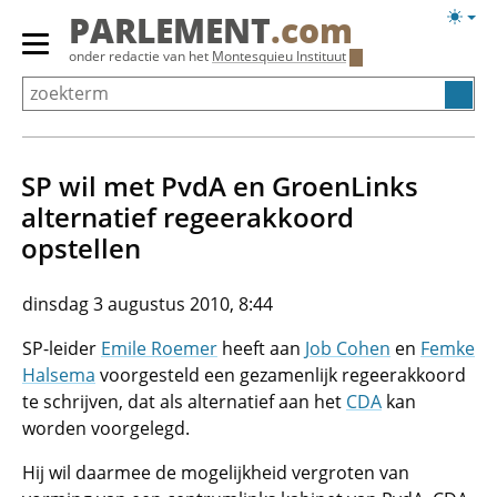
Overslaan
Licht
PARLEMENT
.com
en
weerg
Primair
onder redactie van het
Montesquieu Instituut
naar
menu
de
tonen/verbergen
inhoud
gaan
SP wil met PvdA en GroenLinks
alternatief regeerakkoord
opstellen
dinsdag 3 augustus 2010, 8:44
SP-leider
Emile Roemer
heeft aan
Job Cohen
en
Femke
Halsema
voorgesteld een gezamenlijk regeerakkoord
te schrijven, dat als alternatief aan het
CDA
kan
worden voorgelegd.
Hij wil daarmee de mogelijkheid vergroten van