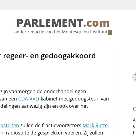
PARLEMENT
.com
onder redactie van het
Montesquieu Instituut
 regeer- en gedoogakkoord
 zijn vanmorgen de onderhandelingen
 van een
CDA
-
VVD
-kabinet met gedoogsteun van
ndelingen aanwezig zijn en ook over het
C
A
Opstelten
zullen de fractievoorzitters
Mark Rutte
,
C
in radiostilte de gesprekken voeren. Zij zullen
h