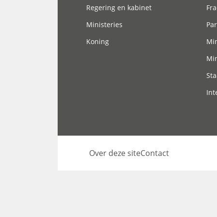
Regering en kabinet
Fra
Ministeries
Par
Koning
Min
Min
Sta
Int
Over deze site
Contact
Footer