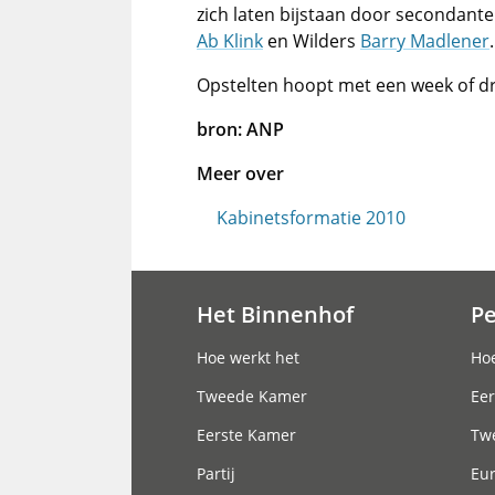
zich laten bijstaan door secondant
Ab Klink
en Wilders
Barry Madlener
.
Opstelten hoopt met een week of d
bron: ANP
Meer over
Kabinetsformatie 2010
Het Binnenhof
P
Hoofdnavigatie
Hoe werkt het
Hoe
Tweede Kamer
Eer
Eerste Kamer
Tw
Partij
Eu