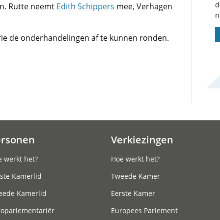
d
en. Rutte neemt
Edith Schippers
mee, Verhagen
n
rie de onderhandelingen af te kunnen ronden.
ersonen
Verkiezingen
 werkt het?
Hoe werkt het?
ste Kamerlid
Tweede Kamer
eede Kamerlid
Eerste Kamer
roparlementariër
Europees Parlement