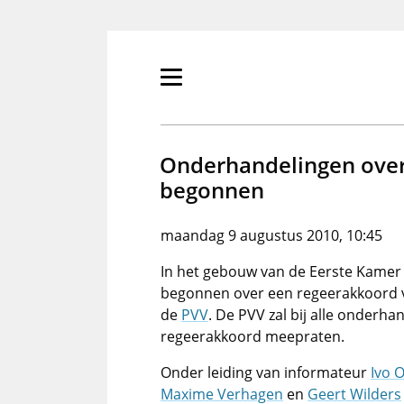
Overslaan
en
naar
de
Primair
inhoud
menu
gaan
tonen/verbergen
Onderhandelingen over
begonnen
maandag 9 augustus 2010, 10:45
In het gebouw van de Eerste Kamer
begonnen over een regeerakkoord
de
PVV
. De PVV zal bij alle onderha
regeerakkoord meepraten.
Onder leiding van informateur
Ivo 
Maxime Verhagen
en
Geert Wilders