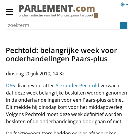
Overslaan
Licht
PARLEMENT
.com
en
weerg
Primair
onder redactie van het
Montesquieu Instituut
naar
menu
de
tonen/verbergen
inhoud
gaan
Pechtold: belangrijke week voor
onderhandelingen Paars-plus
dinsdag 20 juli 2010, 14:32
D66
-fractievoorzitter
Alexander Pechtold
verwacht
dat deze week belangrijke besluiten worden genomen
in de onderhandelingen voor een Paars-pluskabinet.
Dit meldde hij dinsdag kort voor het middagoverleg.
Volgens Pechtold moet deze week definitief worden
besloten of de onderhandelingen door gaan of niet.
De fractievoorzitters hadden eerder afgesproken