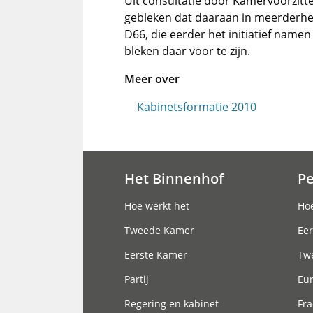
Uit consultatie door Kamervoorzitt
gebleken dat daaraan in meerderhei
D66, die eerder het initiatief name
bleken daar voor te zijn.
Meer over
Kabinetsformatie 2010
Het Binnenhof
P
Hoofdnavigatie
Hoe werkt het
Hoe
Tweede Kamer
Eer
Eerste Kamer
Tw
Partij
Eu
Regering en kabinet
Fra