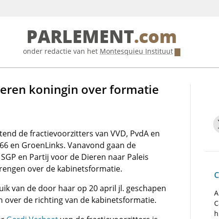
PARLEMENT
.com
onder redactie van het
Montesquieu Instituut
seren koningin over formatie
tend de fractievoorzitters van VVD, PvdA en
D66 en GroenLinks. Vanavond gaan de
 SGP en Partij voor de Dieren naar Paleis
rengen over de kabinetsformatie.
C
 van de door haar op 20 april jl. geschapen
A
 over de richting van de kabinetsformatie.
C
h