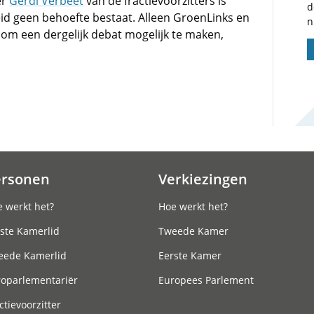
er
Gerdi Verbeet
van de fractievoorzitters is
d
d geen behoefte bestaat. Alleen GroenLinks en
n
n om een dergelijk debat mogelijk te maken,
ersonen
Verkiezingen
 werkt het?
Hoe werkt het?
ste Kamerlid
Tweede Kamer
eede Kamerlid
Eerste Kamer
roparlementariër
Europees Parlement
ctievoorzitter