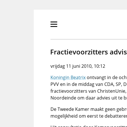
Overslaan
en
naar
de
Primair
inhoud
menu
gaan
tonen/verbergen
Fractievoorzitters advi
vrijdag 11 juni 2010, 10:12
Koningin Beatrix
ontvangt in de och
PVV en in de middag van CDA, SP, 
fractievoorzitters van ChristenUnie,
Noordeinde om daar advies uit te b
De Tweede Kamer maakt geen gebruik
mogelijkheid om eerst te debatteren