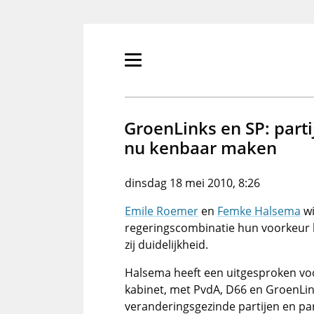
Overslaan
en
naar
de
Primair
inhoud
menu
gaan
tonen/verbergen
GroenLinks en SP: part
nu kenbaar maken
dinsdag 18 mei 2010, 8:26
Emile Roemer
en
Femke Halsema
wi
regeringscombinatie hun voorkeur 
zij duidelijkheid.
Halsema heeft een uitgesproken voo
kabinet, met PvdA, D66 en GroenLin
veranderingsgezinde partijen en part