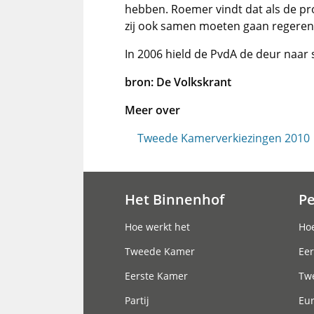
hebben. Roemer vindt dat als de pr
zij ook samen moeten gaan regeren
In 2006 hield de PvdA de deur naa
bron: De Volkskrant
Meer over
Tweede Kamerverkiezingen 2010
Het Binnenhof
P
Hoofdnavigatie
Hoe werkt het
Hoe
Tweede Kamer
Eer
Eerste Kamer
Tw
Partij
Eu