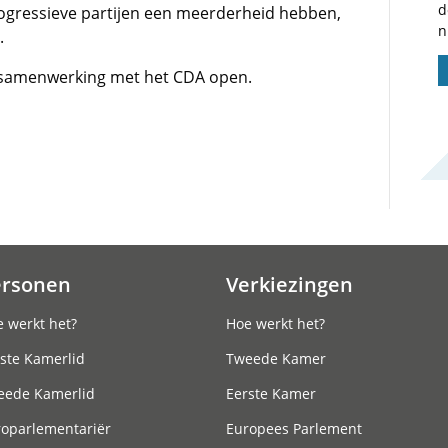
d
ogressieve partijen een meerderheid hebben,
n
.
r samenwerking met het CDA open.
ersonen
Verkiezingen
 werkt het?
Hoe werkt het?
ste Kamerlid
Tweede Kamer
eede Kamerlid
Eerste Kamer
roparlementariër
Europees Parlement