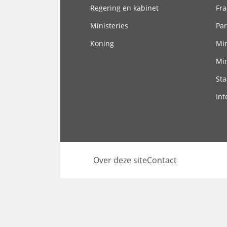
Regering en kabinet
Fra
Ministeries
Par
Koning
Min
Min
Sta
Int
Over deze site
Contact
Footer