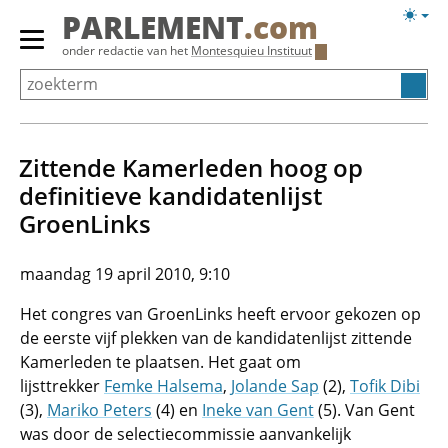
Overslaan
Licht
PARLEMENT
.com
en
weerg
Primair
onder redactie van het
Montesquieu Instituut
naar
menu
de
tonen/verbergen
inhoud
gaan
Zittende Kamerleden hoog op
definitieve kandidatenlijst
GroenLinks
maandag 19 april 2010, 9:10
Het congres van GroenLinks heeft ervoor gekozen op
de eerste vijf plekken van de kandidatenlijst zittende
Kamerleden te plaatsen. Het gaat om
lijsttrekker
Femke Halsema
,
Jolande Sap
(2),
Tofik Dibi
(3),
Mariko Peters
(4) en
Ineke van Gent
(5). Van Gent
was door de selectiecommissie aanvankelijk