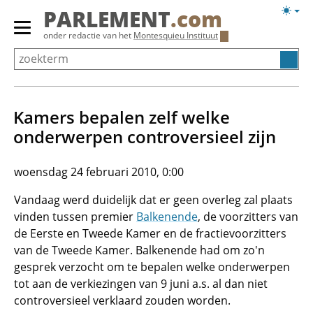
Overslaan
Licht
PARLEMENT
.com
en
weerg
Primair
onder redactie van het
Montesquieu Instituut
naar
menu
de
tonen/verbergen
inhoud
gaan
Kamers bepalen zelf welke
onderwerpen controversieel zijn
woensdag 24 februari 2010, 0:00
Vandaag werd duidelijk dat er geen overleg zal plaats
vinden tussen premier
Balkenende
, de voorzitters van
de Eerste en Tweede Kamer en de fractievoorzitters
van de Tweede Kamer. Balkenende had om zo'n
gesprek verzocht om te bepalen welke onderwerpen
tot aan de verkiezingen van 9 juni a.s. al dan niet
controversieel verklaard zouden worden.