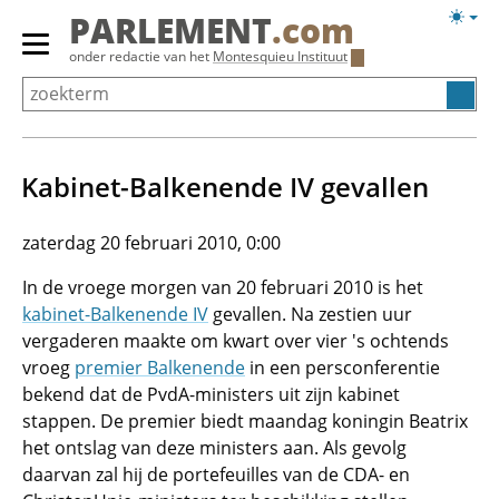
Overslaan
Licht
PARLEMENT
.com
en
weerg
Primair
onder redactie van het
Montesquieu Instituut
naar
menu
de
tonen/verbergen
inhoud
gaan
Kabinet-Balkenende IV gevallen
zaterdag 20 februari 2010, 0:00
In de vroege morgen van 20 februari 2010 is het
kabinet-Balkenende IV
gevallen. Na zestien uur
vergaderen maakte om kwart over vier 's ochtends
vroeg
premier Balkenende
in een persconferentie
bekend dat de PvdA-ministers uit zijn kabinet
stappen. De premier biedt maandag koningin Beatrix
het ontslag van deze ministers aan. Als gevolg
daarvan zal hij de portefeuilles van de CDA- en