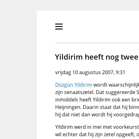
Overslaan
en
naar
de
Primair
inhoud
menu
gaan
tonen/verbergen
Yildirim heeft nog twe
vrijdag 10 augustus 2007, 9:31
Düzgün Yildirim
wordt waarschijnlijk
zijn senaatszetel. Dat suggereerde 
inmiddels heeft Yildirim ook een br
Heijningen. Daarin staat dat hij bi
hij dat niet dan wordt hij voorgedr
Yildirim werd in mei met voorkeurs
wil echter dat hij zijn zetel opgeeft