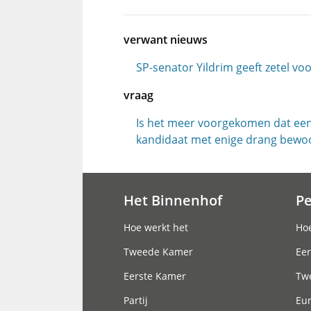
verwant nieuws
SP-senator Yildrim geeft zetel vo
vraag
Is het meer voorgekomen dat ee
kandidaat met enige drang bewoog 
Het Binnenhof
P
Hoofdnavigatie
Hoe werkt het
Hoe
Tweede Kamer
Eer
Eerste Kamer
Tw
Partij
Eu