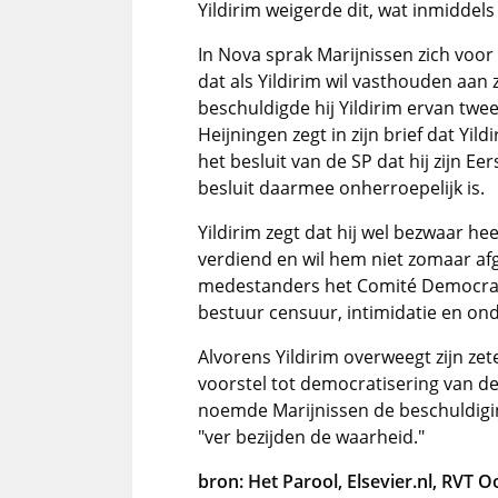
Yildirim weigerde dit, wat inmiddels 
In Nova sprak Marijnissen zich voor h
dat als Yildirim wil vasthouden aan z
beschuldigde hij Yildirim ervan twe
Heijningen zegt in zijn brief dat Y
het besluit van de SP dat hij zijn E
besluit daarmee onherroepelijk is.
Yildirim zegt dat hij wel bezwaar heef
verdiend en wil hem niet zomaar afg
medestanders het Comité Democratis
bestuur censuur, intimidatie en o
Alvorens Yildirim overweegt zijn zete
voorstel tot democratisering van de
noemde Marijnissen de beschuldig
"ver bezijden de waarheid."
bron: Het Parool, Elsevier.nl, RVT O