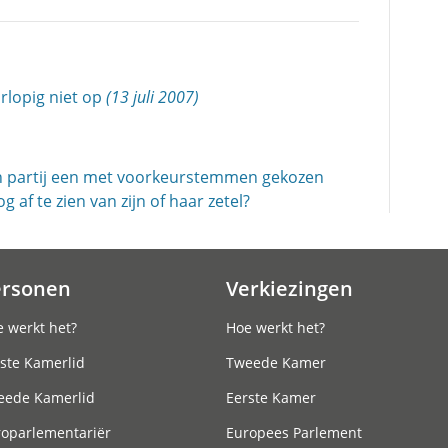
orlopig niet op
(13 juli 2007)
n partij een met voorkeurstemmen gekozen
af te zien van zijn of haar zetel?
ersonen
Verkiezingen
 werkt het?
Hoe werkt het?
ste Kamerlid
Tweede Kamer
eede Kamerlid
Eerste Kamer
roparlementariër
Europees Parlement