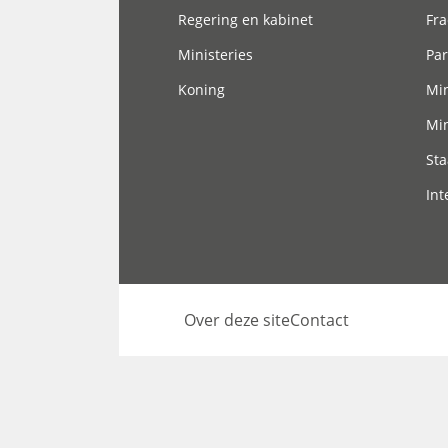
Regering en kabinet
Fra
Ministeries
Par
Koning
Min
Min
Sta
Int
Over deze site
Contact
Footer