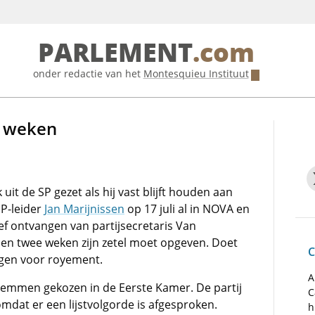
PARLEMENT
.com
onder redactie van het
Montesquieu Instituut
e weken
 uit de SP gezet als hij vast blijft houden aan
SP-leider
Jan Marijnissen
op 17 juli al in NOVA en
ief ontvangen van partijsecretaris Van
nnen twee weken zijn zetel moet opgeven. Doet
C
agen voor royement.
A
temmen gekozen in de Eerste Kamer. De partij
C
, omdat er een lijstvolgorde is afgesproken.
h