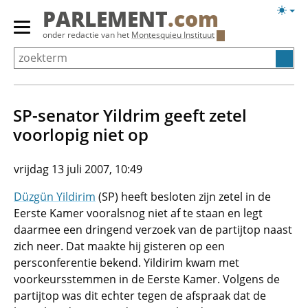
Overslaan
Licht
PARLEMENT
.com
en
weerg
Primair
onder redactie van het
Montesquieu Instituut
naar
menu
de
tonen/verbergen
inhoud
gaan
SP-senator Yildrim geeft zetel
voorlopig niet op
vrijdag 13 juli 2007, 10:49
Düzgün Yildirim
(SP) heeft besloten zijn zetel in de
Eerste Kamer vooralsnog niet af te staan en legt
daarmee een dringend verzoek van de partijtop naast
zich neer. Dat maakte hij gisteren op een
persconferentie bekend. Yildirim kwam met
voorkeursstemmen in de Eerste Kamer. Volgens de
partijtop was dit echter tegen de afspraak dat de