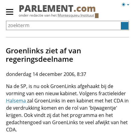
Overslaan
Licht
PARLEMENT
.com
en
weerg
Primair
onder redactie van het
Montesquieu Instituut
naar
menu
de
tonen/verbergen
inhoud
gaan
Groenlinks ziet af van
regeringsdeelname
donderdag 14 december 2006, 8:37
Na de SP, is nu ook GroenLinks afgehaakt bij de
vorming van een nieuw kabinet. Volgens fractieleider
Halsema
zal GroenLinks in een kabinet met het CDA in
de verdrukking komen en de rol van 'bijwagentje'
krijgen. Ook vindt zij dat het programma en het
gedachtengoed van GroenLinks te veel afwijkt van het
CDA.